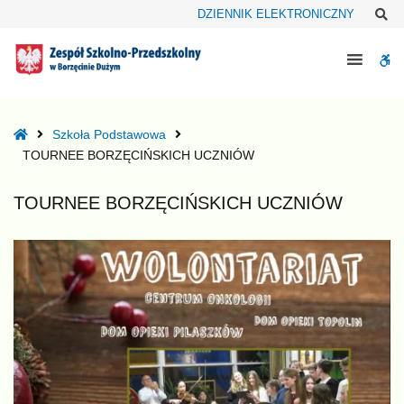
–
Sz
DZIENNIK ELEKTRONICZNY
TOURNEE
BORZĘCIŃSKICH
W
UCZNIÓW
bu
Home
Szkoła Podstawowa
TOURNEE BORZĘCIŃSKICH UCZNIÓW
TOURNEE BORZĘCIŃSKICH UCZNIÓW