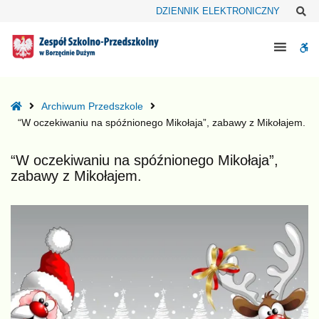
–
Sz
DZIENNIK ELEKTRONICZNY
“W
oczekiwaniu
W
na
spóźnionego
bu
Mikołaja”,
zabawy
Home
Archiwum Przedszkole
z
“W oczekiwaniu na spóźnionego Mikołaja”, zabawy z Mikołajem.
Mikołajem.
“W oczekiwaniu na spóźnionego Mikołaja”,
zabawy z Mikołajem.