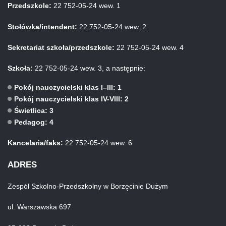
Przedszkole:
22 752-05-24 wew. 1
Stołówka/intendent:
22 752-05-24 wew. 2
Sekretariat szkoła/przedszkole:
22 752-05-24 wew. 4
Szkoła:
22 752-05-24 wew. 3, a następnie:
Pokój nauczycielski klas I–III: 1
Pokój nauczycielski klas IV-VIII: 2
Świetlica: 3
Pedagog: 4
Kancelaria/faks:
22 752-05-24 wew. 6
ADRES
Zespół Szkolno-Przedszkolny w Borzęcinie Dużym
ul. Warszawska 697