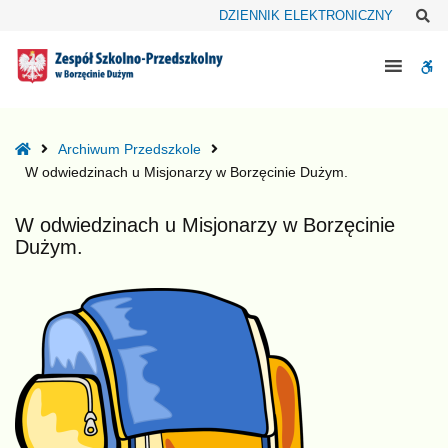
–
Sz
DZIENNIK ELEKTRONICZNY
W
odwiedzinach
W
u
Misjonarzy
bu
w
Borzęcinie
Home
Archiwum Przedszkole
Dużym.
W odwiedzinach u Misjonarzy w Borzęcinie Dużym.
W odwiedzinach u Misjonarzy w Borzęcinie
Dużym.