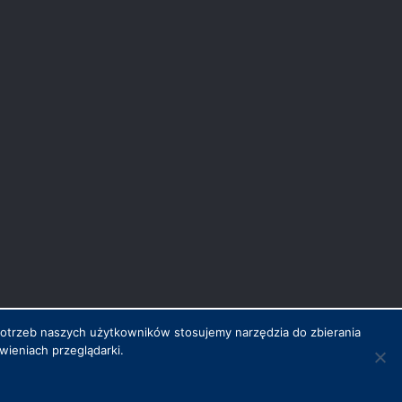
potrzeb naszych użytkowników stosujemy narzędzia do zbierania
ieniach przeglądarki.