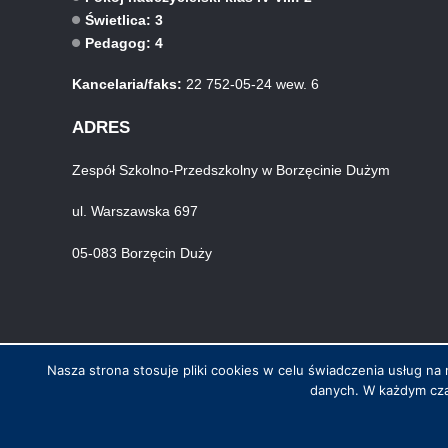
Świetlica: 3
Pedagog: 4
Kancelaria/faks:
22 752-05-24 wew. 6
ADRES
Zespół Szkolno-Przedszkolny w Borzęcinie Dużym
ul. Warszawska 697
05-083 Borzęcin Duży
Nasza strona stosuje pliki cookies w celu świadczenia usług 
danych. W każdym cza
© Wszystkie prawa zastrzeżone. Hosting i wykonanie skynet.net