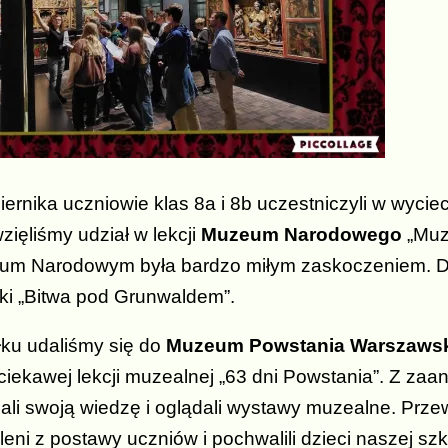
iernika uczniowie klas 8a i 8b uczestniczyli w wyci
zięliśmy udział w lekcji
Muzeum Narodowego
„Muze
m Narodowym była bardzo miłym zaskoczeniem. Du
jki „Bitwa pod Grunwaldem”.
łku udaliśmy się do
Muzeum Powstania Warszaws
ciekawej lekcji muzealnej „63 dni Powstania”. Z z
ali swoją wiedzę i oglądali wystawy muzealne. Przew
eni z postawy uczniów i pochwalili dzieci naszej s