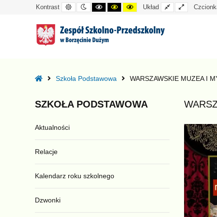
Kontrast
Tryb
Kontrast
Kontrast
Kontrast
Układ
Układ
Kontrast
Układ
Czcionk
domyślny
nocny
czarno-
czarno-
żółto-
standardowy
szeroki
biały
żółty
czarny
–
WARSZAWSKIE
Home
Szkoła Podstawowa
WARSZAWSKIE MUZEA I M
MUZEA
I
SZKOŁA
PODSTAWOWA
WARSZ
MY
Aktualności
Relacje
Kalendarz roku szkolnego
Dzwonki