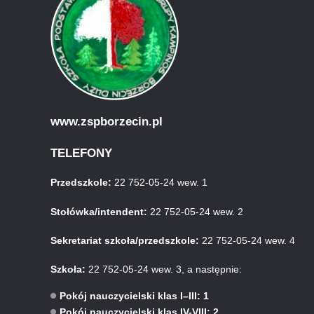
www.zspborzecin.pl
TELEFONY
Przedszkole:
22 752-05-24 wew. 1
Stołówka/intendent:
22 752-05-24 wew. 2
Sekretariat szkoła/przedszkole:
22 752-05-24 wew. 4
Szkoła:
22 752-05-24 wew. 3, a następnie:
Pokój nauczycielski klas I–III: 1
Pokój nauczycielski klas IV-VIII: 2