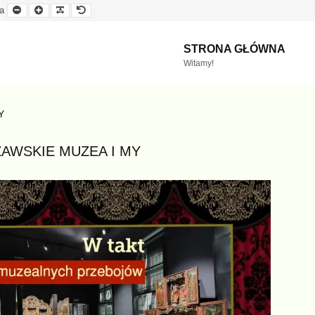
Mniejsza
Większa
Czytelna
Domyślna
a
czcionka
czcionka
czcionka
czcionka
STRONA GŁÓWNA
Witamy!
Y
AWSKIE MUZEA I MY