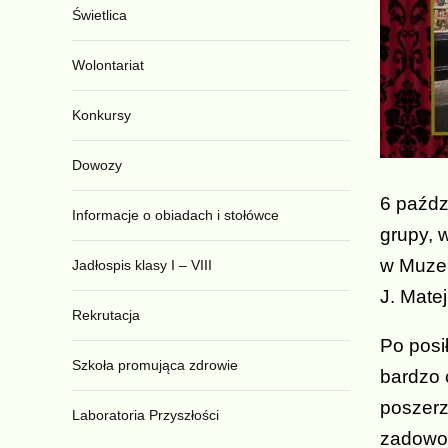
Świetlica
Wolontariat
Konkursy
Dowozy
6 paźdz
Informacje o obiadach i stołówce
grupy, w
w Muzeu
Jadłospis klasy I – VIII
J. Mate
Rekrutacja
Po posi
Szkoła promująca zdrowie
bardzo 
poszerz
Laboratoria Przyszłości
zadowol