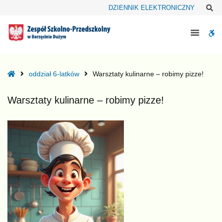
–
Sz
DZIENNIK ELEKTRONICZNY
Warsztaty
kulinarne
W
–
robimy
bu
pizze!
Home
oddział 6-latków
Warsztaty kulinarne – robimy pizze!
Warsztaty kulinarne – robimy pizze!