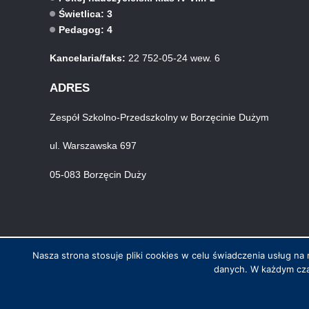
Świetlica: 3
Pedagog: 4
Kancelaria/faks:
22 752-05-24 wew. 6
ADRES
Zespół Szkolno-Przedszkolny w Borzęcinie Dużym
ul. Warszawska 697
05-083 Borzęcin Duży
Nasza strona stosuje pliki cookies w celu świadczenia usług 
danych. W każdym cza
© Wszystkie prawa zastrzeżone. Hosting i wykonanie skynet.net