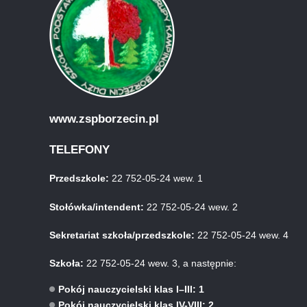
www.zspborzecin.pl
TELEFONY
Przedszkole:
22 752-05-24 wew. 1
Stołówka/intendent:
22 752-05-24 wew. 2
Sekretariat szkoła/przedszkole:
22 752-05-24 wew. 4
Szkoła:
22 752-05-24 wew. 3, a następnie:
Pokój nauczycielski klas I–III: 1
Pokój nauczycielski klas IV-VIII: 2