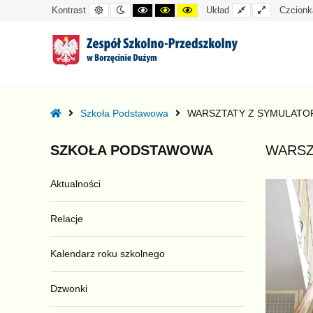
Kontrast
Tryb
Kontrast
Kontrast
Kontrast
Układ
Układ
Kontrast
Układ
Czcionk
domyślny
nocny
czarno-
czarno-
żółto-
standardowy
szeroki
biały
żółty
czarny
–
WARSZTATY
Home
Szkoła Podstawowa
WARSZTATY Z SYMULATOR
Z
SYMULATOREM
SZKOŁA
PODSTAWOWA
WARSZ
STARZENIA
SIĘ
Aktualności
Relacje
Kalendarz roku szkolnego
Dzwonki