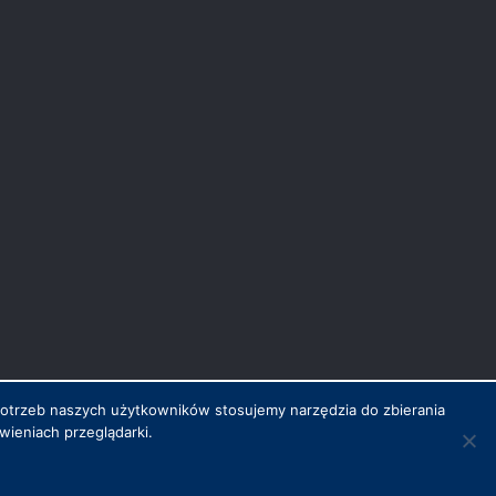
potrzeb naszych użytkowników stosujemy narzędzia do zbierania
ieniach przeglądarki.