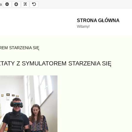
Mniejsza
Większa
Czytelna
Domyślna
a
czcionka
czcionka
czcionka
czcionka
STRONA GŁÓWNA
Witamy!
EM STARZENIA SIĘ
TATY Z SYMULATOREM STARZENIA SIĘ