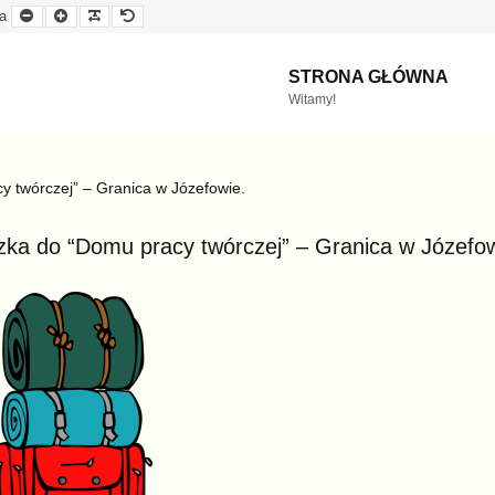
Mniejsza
Większa
Czytelna
Domyślna
a
czcionka
czcionka
czcionka
czcionka
STRONA GŁÓWNA
Witamy!
 twórczej” – Granica w Józefowie.
ka do “Domu pracy twórczej” – Granica w Józefow