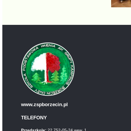
www.zspborzecin.pl
TELEFONY
Przedszkole:
22 752-05-24 wew. 1