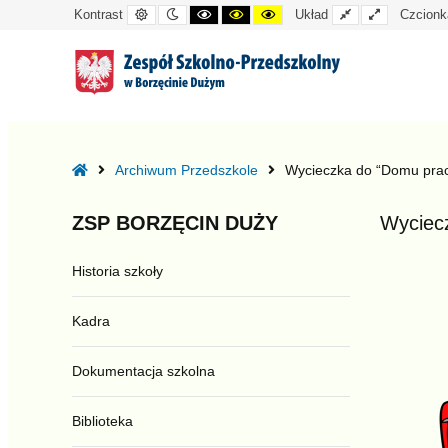
Kontrast
Tryb
Kontrast
Kontrast
Kontrast
Układ
Układ
Kontrast
Układ
Czcionk
domyślny
nocny
czarno-
czarno-
żółto-
standardowy
szeroki
biały
żółty
czarny
–
Wycieczka
Home
Archiwum Przedszkole
Wycieczka do “Domu pracy
do
“Domu
ZSP
BORZĘCIN
DUŻY
Wyciecz
pracy
twórczej”
Historia szkoły
–
Granica
Kadra
w
Józefowie.
Dokumentacja szkolna
Biblioteka