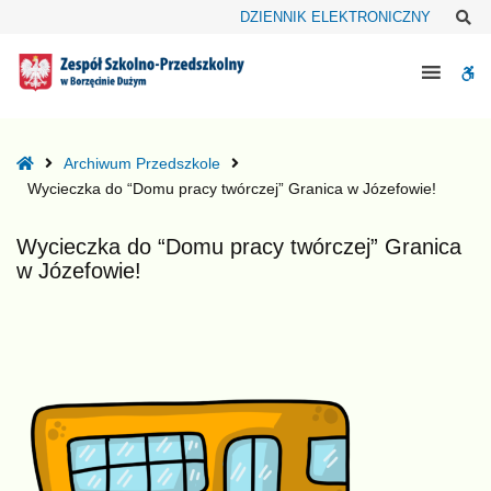
–
Sz
DZIENNIK ELEKTRONICZNY
Wycieczka
do
W
“Domu
pracy
bu
twórczej”
Granica
Home
Archiwum Przedszkole
w
Wycieczka do “Domu pracy twórczej” Granica w Józefowie!
Józefowie!
Wycieczka do “Domu pracy twórczej” Granica
w Józefowie!