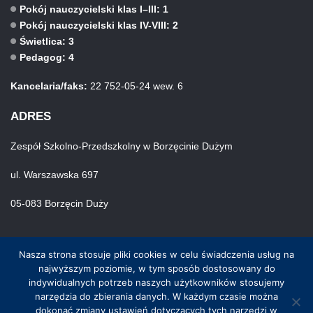
Pokój nauczycielski klas I–III: 1
Pokój nauczycielski klas IV-VIII: 2
Świetlica: 3
Pedagog: 4
Kancelaria/faks:
22 752-05-24 wew. 6
ADRES
Zespół Szkolno-Przedszkolny w Borzęcinie Dużym
ul. Warszawska 697
05-083 Borzęcin Duży
Nasza strona stosuje pliki cookies w celu świadczenia usług na
najwyższym poziomie, w tym sposób dostosowany do
indywidualnych potrzeb naszych użytkowników stosujemy
narzędzia do zbierania danych. W każdym czasie można
© Wszystkie prawa zastrzeżone. Hosting i wykonanie skynet.net.pl
dokonać zmiany ustawień dotyczących tych narzędzi w