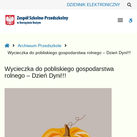
–
Sz
DZIENNIK ELEKTRONICZNY
Wycieczka
do
W
pobliskiego
gospodarstwa
bu
rolnego
–
Home
Archiwum Przedszkole
Dzień
Wycieczka do pobliskiego gospodarstwa rolnego – Dzień Dyni!!!
Dyni!!!
Wycieczka do pobliskiego gospodarstwa
rolnego – Dzień Dyni!!!