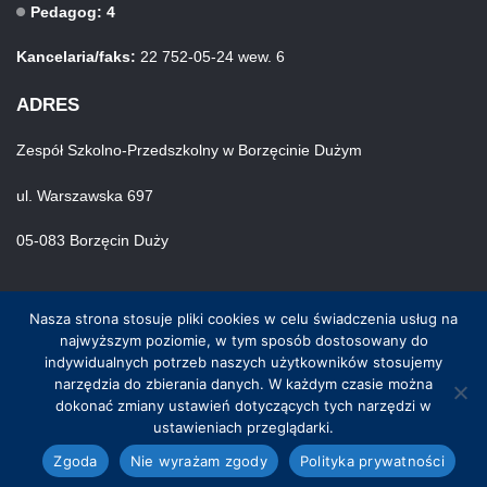
Pedagog: 4
Kancelaria/faks:
22 752-05-24 wew. 6
ADRES
Zespół Szkolno-Przedszkolny w Borzęcinie Dużym
ul. Warszawska 697
05-083 Borzęcin Duży
Nasza strona stosuje pliki cookies w celu świadczenia usług na
najwyższym poziomie, w tym sposób dostosowany do
indywidualnych potrzeb naszych użytkowników stosujemy
narzędzia do zbierania danych. W każdym czasie można
© Wszystkie prawa zastrzeżone. Hosting i wykonanie skynet.net.pl
dokonać zmiany ustawień dotyczących tych narzędzi w
ustawieniach przeglądarki.
Zgoda
Nie wyrażam zgody
Polityka prywatności