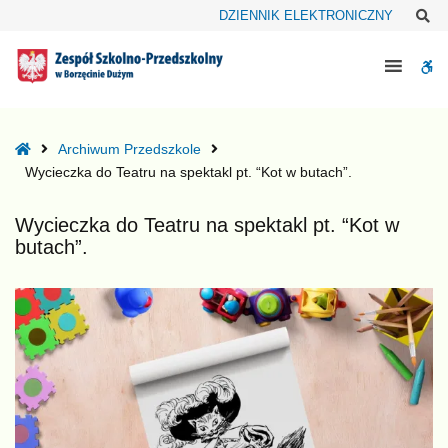
–
Sz
DZIENNIK ELEKTRONICZNY
Wycieczka
do
W
Teatru
na
bu
spektakl
pt.
Home
Archiwum Przedszkole
“Kot
Wycieczka do Teatru na spektakl pt. “Kot w butach”.
w
butach”.
Wycieczka do Teatru na spektakl pt. “Kot w
butach”.