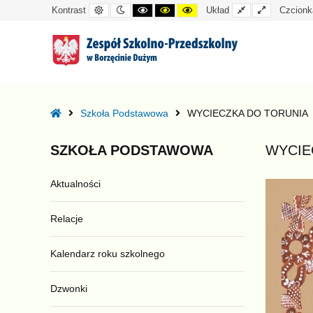
Kontrast
Tryb
Kontrast
Kontrast
Kontrast
Układ
Układ
Kontrast
Układ
Czcionk
domyślny
nocny
czarno-
czarno-
żółto-
standardowy
szeroki
biały
żółty
czarny
–
WYCIECZKA
Home
Szkoła Podstawowa
WYCIECZKA DO TORUNIA
DO
TORUNIA
SZKOŁA
PODSTAWOWA
WYCIE
Aktualności
Relacje
Kalendarz roku szkolnego
Dzwonki