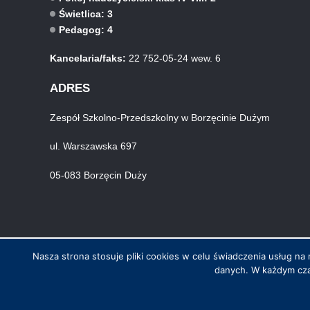
Świetlica: 3
Pedagog: 4
Kancelaria/faks:
22 752-05-24 wew. 6
ADRES
Zespół Szkolno-Przedszkolny w Borzęcinie Dużym
ul. Warszawska 697
05-083 Borzęcin Duży
Nasza strona stosuje pliki cookies w celu świadczenia usług 
danych. W każdym cza
© Wszystkie prawa zastrzeżone. Hosting i wykonanie skynet.net