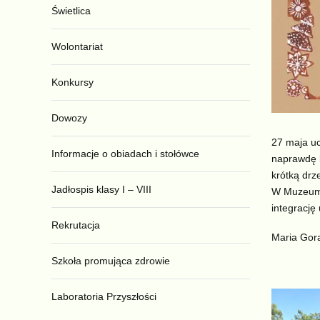
Świetlica
Wolontariat
Konkursy
Dowozy
27 maja uc
Informacje o obiadach i stołówce
naprawdę k
krótką dr
Jadłospis klasy I – VIII
W Muzeum P
integrację
Rekrutacja
Maria Gora
Szkoła promująca zdrowie
Laboratoria Przyszłości