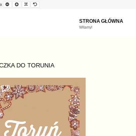
Mniejsza
Większa
Czytelna
Domyślna
a
czcionka
czcionka
czcionka
czcionka
STRONA GŁÓWNA
Witamy!
CZKA DO TORUNIA