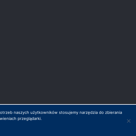
potrzeb naszych użytkowników stosujemy narzędzia do zbierania
ieniach przeglądarki.