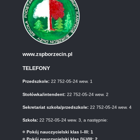
www.zspborzecin.pl
TELEFONY
Przedszkole:
22 752-05-24 wew. 1
Stołówka/intendent:
22 752-05-24 wew. 2
Sekretariat szkoła/przedszkole:
22 752-05-24 wew. 4
Szkoła:
22 752-05-24 wew. 3, a następnie:
Pokój nauczycielski klas I–III: 1
Pokój nauczycielski klas IV-VIII: 2