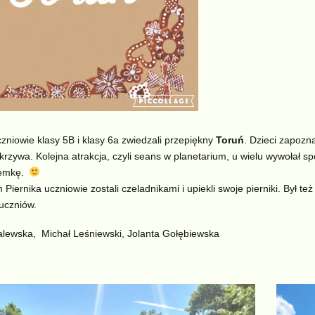
zniowie klasy 5B i klasy 6a zwiedzali przepiękny
Toruń
. Dzieci zapozna
rzywa. Kolejna atrakcja, czyli seans w planetarium, u wielu wywołał sp
zemkę.
iernika uczniowie zostali czeladnikami i upiekli swoje pierniki. Był te
 uczniów.
lewska, Michał Leśniewski, Jolanta Gołębiewska