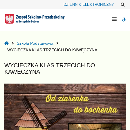
–
Sz
DZIENNIK ELEKTRONICZNY
WYCIECZKA
KLAS
W
TRZECICH
DO
bu
KAWĘCZYNA
Home
Szkoła Podstawowa
WYCIECZKA KLAS TRZECICH DO KAWĘCZYNA
WYCIECZKA KLAS TRZECICH DO
KAWĘCZYNA