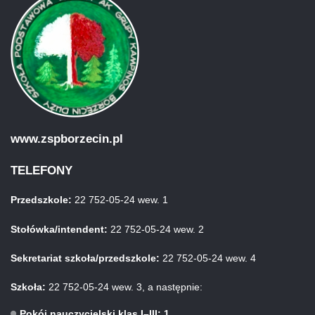
www.zspborzecin.pl
TELEFONY
Przedszkole:
22 752-05-24 wew. 1
Stołówka/intendent:
22 752-05-24 wew. 2
Sekretariat szkoła/przedszkole:
22 752-05-24 wew. 4
Szkoła:
22 752-05-24 wew. 3, a następnie:
Pokój nauczycielski klas I–III: 1