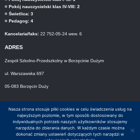
Pokój nauczycielski klas IV-VIII: 2
Świetlica: 3
Pedagog: 4
Kancelaria/faks:
22 752-05-24 wew. 6
ADRES
Zespół Szkolno-Przedszkolny w Borzęcinie Dużym
ul. Warszawska 697
05-083 Borzęcin Duży
Nasza strona stosuje pliki cookies w celu świadczenia usług na
najwyższym poziomie, w tym sposób dostosowany do
indywidualnych potrzeb naszych użytkowników stosujemy
narzędzia do zbierania danych. W każdym czasie można
© Wszystkie prawa zastrzeżone. Hosting i wykonanie skynet.net.pl
dokonać zmiany ustawień dotyczących tych narzędzi w