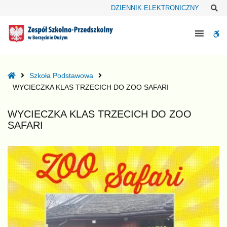
–
Sz
DZIENNIK ELEKTRONICZNY
WYCIECZKA
KLAS
W
TRZECICH
DO
bu
ZOO
SAFARI
Home
Szkoła Podstawowa
WYCIECZKA KLAS TRZECICH DO ZOO SAFARI
WYCIECZKA KLAS TRZECICH DO ZOO
SAFARI