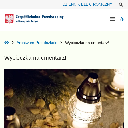
–
Sz
DZIENNIK ELEKTRONICZNY
Wycieczka
na
W
cmentarz!
bu
Home
Archiwum Przedszkole
Wycieczka na cmentarz!
Wycieczka na cmentarz!