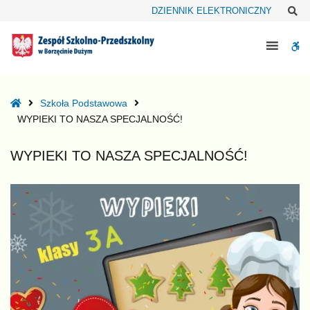
–
Sz
DZIENNIK ELEKTRONICZNY
WYPIEKI
TO
W
NASZA
SPECJALNOŚĆ!
bu
Home
Szkoła Podstawowa
WYPIEKI TO NASZA SPECJALNOŚĆ!
WYPIEKI TO NASZA SPECJALNOŚĆ!