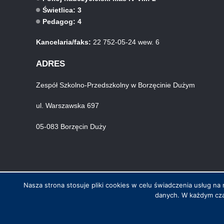
Świetlica: 3
Pedagog: 4
Kancelaria/faks:
22 752-05-24 wew. 6
ADRES
Zespół Szkolno-Przedszkolny w Borzęcinie Dużym
ul. Warszawska 697
05-083 Borzęcin Duży
Nasza strona stosuje pliki cookies w celu świadczenia usług 
danych. W każdym cza
© Wszystkie prawa zastrzeżone. Hosting i wykonanie skynet.net