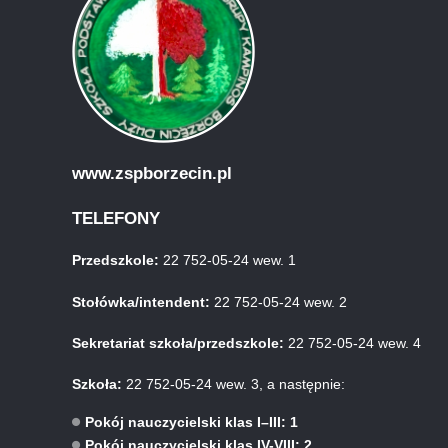
www.zspborzecin.pl
TELEFONY
Przedszkole:
22 752-05-24 wew. 1
Stołówka/intendent:
22 752-05-24 wew. 2
Sekretariat szkoła/przedszkole:
22 752-05-24 wew. 4
Szkoła:
22 752-05-24 wew. 3, a następnie:
Pokój nauczycielski klas I–III: 1
Pokój nauczycielski klas IV-VIII: 2