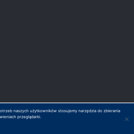
potrzeb naszych użytkowników stosujemy narzędzia do zbierania
ieniach przeglądarki.