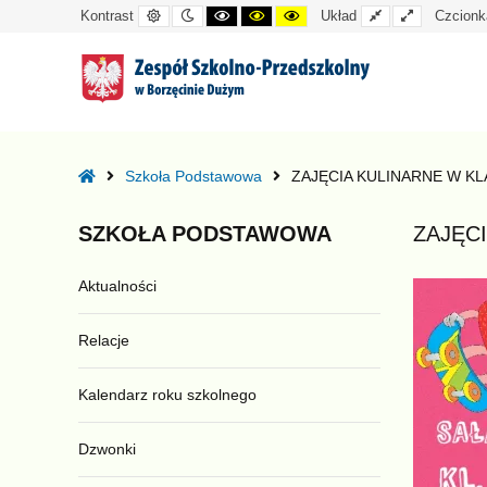
Kontrast
Tryb
Kontrast
Kontrast
Kontrast
Układ
Układ
Kontrast
Układ
Czcionk
domyślny
nocny
czarno-
czarno-
żółto-
standardowy
szeroki
biały
żółty
czarny
–
ZAJĘCIA
Home
Szkoła Podstawowa
ZAJĘCIA KULINARNE W KL
KULINARNE
W
SZKOŁA
PODSTAWOWA
ZAJĘCI
KLASIE
3B
Aktualności
Relacje
Kalendarz roku szkolnego
Dzwonki