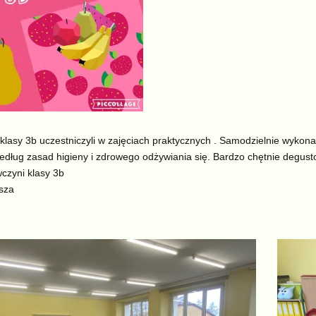
klasy 3b uczestniczyli w zajęciach praktycznych . Samodzielnie wykonal
dług zasad higieny i zdrowego odżywiania się. Bardzo chętnie degust
zyni klasy 3b
sza