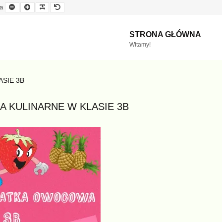
Mniejsza
Większa
Czytelna
Domyślna
a
czcionka
czcionka
czcionka
czcionka
STRONA GŁÓWNA
Witamy!
ASIE 3B
A KULINARNE W KLASIE 3B