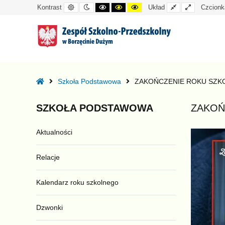
Kontrast
Tryb
Kontrast
Kontrast
Kontrast
Układ
Układ
Kontrast
Układ
Czcionk
domyślny
nocny
czarno-
czarno-
żółto-
standardowy
szeroki
biały
żółty
czarny
–
ZAKOŃCZENIE
Home
Szkoła Podstawowa
ZAKOŃCZENIE ROKU SZKO
ROKU
SZKOLNEGO
SZKOŁA
PODSTAWOWA
ZAKOŃ
2025/26
Aktualności
Relacje
Kalendarz roku szkolnego
Dzwonki