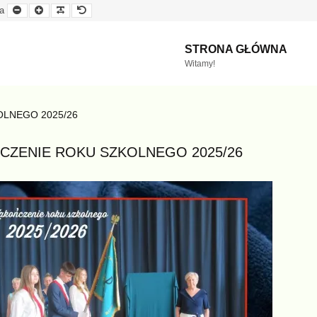
Mniejsza
Większa
Czytelna
Domyślna
a
czcionka
czcionka
czcionka
czcionka
STRONA GŁÓWNA
Witamy!
LNEGO 2025/26
CZENIE ROKU SZKOLNEGO 2025/26