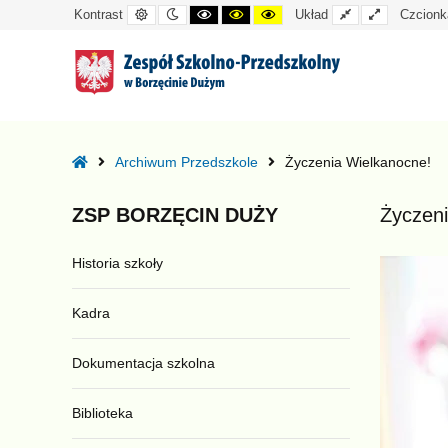
Kontrast
Tryb
Kontrast
Kontrast
Kontrast
Układ
Układ
Kontrast
Układ
Czcionk
domyślny
nocny
czarno-
czarno-
żółto-
standardowy
szeroki
biały
żółty
czarny
–
Życzenia
Home
Archiwum Przedszkole
Życzenia Wielkanocne!
Wielkanocne!
ZSP
BORZĘCIN
DUŻY
Życzeni
Historia szkoły
Kadra
Dokumentacja szkolna
Biblioteka