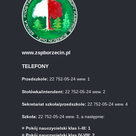
www.zspborzecin.pl
TELEFONY
Przedszkole:
22 752-05-24 wew. 1
Stołówka/intendent:
22 752-05-24 wew. 2
Sekretariat szkoła/przedszkole:
22 752-05-24 wew. 4
Szkoła:
22 752-05-24 wew. 3, a następnie:
Pokój nauczycielski klas I–III: 1
Pokój nauczycielski klas IV-VIII: 2