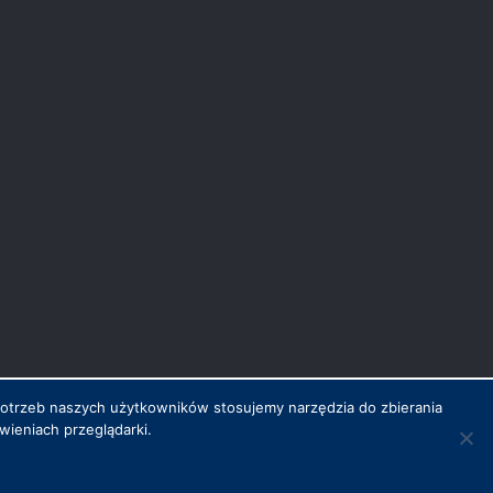
potrzeb naszych użytkowników stosujemy narzędzia do zbierania
ieniach przeglądarki.