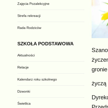
Zajęcia Pozalekcyjne
Strefa rekreacji
Rada Rodziców
SZKOŁA
PODSTAWOWA
Szanow
Aktualności
życzen
Relacje
gronie
Kalendarz roku szkolnego
życzą
Dzwonki
Dyrekc
Świetlica
Przed