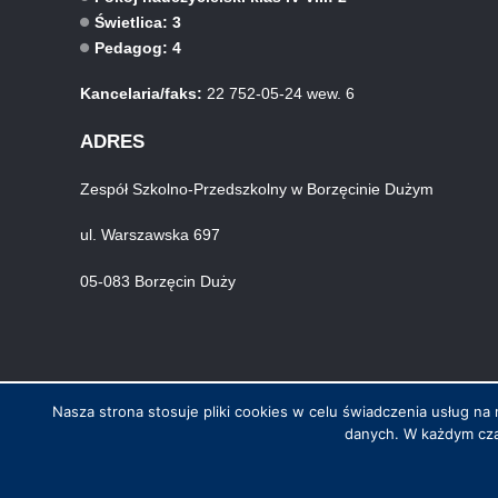
Świetlica: 3
Pedagog: 4
Kancelaria/faks:
22 752-05-24 wew. 6
ADRES
Zespół Szkolno-Przedszkolny w Borzęcinie Dużym
ul. Warszawska 697
05-083 Borzęcin Duży
Nasza strona stosuje pliki cookies w celu świadczenia usług 
danych. W każdym cza
© Wszystkie prawa zastrzeżone. Hosting i wykonanie skynet.net