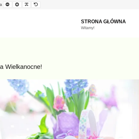
Mniejsza
Większa
Czytelna
Domyślna
a
czcionka
czcionka
czcionka
czcionka
STRONA GŁÓWNA
Witamy!
a Wielkanocne!